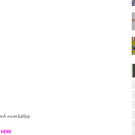
டுகள் - டிசம்பர் 17
ேலை வாய்ப்பு ( டிச 18 )
ுக்கான தேர்வுக்கூட நுழைவுச்சீட்டு வெளியீடு!
மிழ் படித்துப் பழக 200 எளிமையான தமிழ் வாக்கியங்கள்
ரம் பாடக் குறிப்பு
ர்கள் கவனத்திற்கு
 HERE