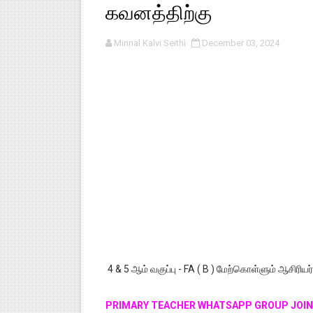
கவனத்திற்கு
பள்ளி காலை வழிபாட்டுச் செயல்பா
Minnal Kalvi Seithi
December 03, 2024
குழந்தைகள் பாதுகாப்பு அலகில் வ
டிசம்பர் - 2024 துறைத் தேர்வுகள
தொடக்க நிலை மாணவர்களுக்கு த
4,5 ஆம் வகுப்பு - ஜனவரி முதல் வா
4 & 5 ஆம் வகுப்பு - FA ( B ) மேற்கொள்ளும் ஆசிரிய
PRIMARY TEACHER WHATSAPP GROUP JOIN