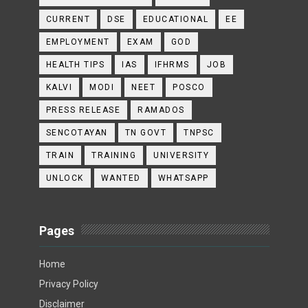
CURRENT
DSE
EDUCATIONAL
EE
EMPLOYMENT
EXAM
GOD
HEALTH TIPS
IAS
IFHRMS
JOB
KALVI
MODI
NEET
POSCO
PRESS RELEASE
RAMADOS
SENCOTAYAN
TN GOVT
TNPSC
TRAIN
TRAINING
UNIVERSITY
UNLOCK
WANTED
WHATSAPP
Pages
Home
Privacy Policy
Disclaimer