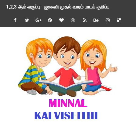
1,2,3 ஆம் வகுப்பு - ஜனவரி முதல் வாரம் பாடக் குறிப்பு
TNSED SCHOOLS APP UPDATED NEW VERSION
4 & 5 ஆம் வகுப்பிற்கான 3 ஆம் பருவ ( 2024 - 2025 ) ஆசிரியர
1,2,3 ஆம் வகுப்பிற்கான 3 ஆம் பருவ ( 2024 - 2025 ) ஆசிரியர
1 முதல் 5 ஆம் வகுப்பு இரண்டாம் பருவத் தொகுத்தறி மதிப்பெண்க
பள்ளிக்கல்வித்துறை - அனைத்து வகை ஆசிரியர் மற்றும் ஆசிரியர்
மணற்கேணி செயலி பயன்பாடு- SMC கூட்டங்கள் - ஒன்றியந்தோறும்
TNPSC - முந்தைய ஆண்டு வினாக்கள் - ஊர்ப் பெயர்களின் மரூஉ
ஓட்டுநர் பணிக்கு விண்ணப்பங்கள் வரவேற்பு ( டிசம்பர் 25 )
இரண்டாம் பருவத்தேர்வு தொகுத்தறி மதிப்பீட்டில் மாணவர்கள் ப