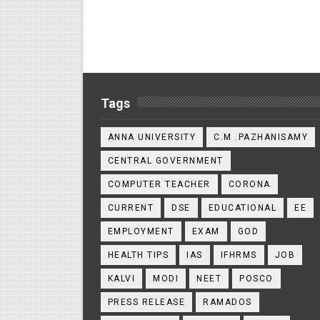
Tags
ANNA UNIVERSITY
C.M .PAZHANISAMY
CENTRAL GOVERNMENT
COMPUTER TEACHER
CORONA
CURRENT
DSE
EDUCATIONAL
EE
EMPLOYMENT
EXAM
GOD
HEALTH TIPS
IAS
IFHRMS
JOB
KALVI
MODI
NEET
POSCO
PRESS RELEASE
RAMADOS