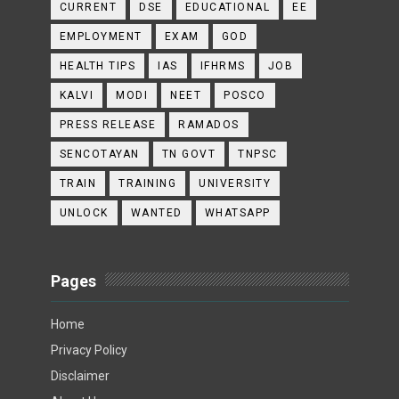
CURRENT
DSE
EDUCATIONAL
EE
EMPLOYMENT
EXAM
GOD
HEALTH TIPS
IAS
IFHRMS
JOB
KALVI
MODI
NEET
POSCO
PRESS RELEASE
RAMADOS
SENCOTAYAN
TN GOVT
TNPSC
TRAIN
TRAINING
UNIVERSITY
UNLOCK
WANTED
WHATSAPP
Pages
Home
Privacy Policy
Disclaimer