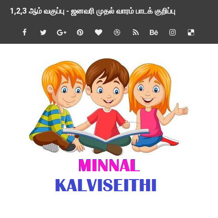
1,2,3 ஆம் வகுப்பு - ஜனவரி முதல் வாரம் பாடக் குறிப்பு
TNSED SCHOOLS APP UPDATED NEW VERSION
4 & 5 ஆம் வகுப்பிற்கான 3 ஆம் பருவ ( 2024 - 2025 ) ஆசிரியர
1,2,3 ஆம் வகுப்பிற்கான 3 ஆம் பருவ ( 2024 - 2025 ) ஆசிரியர
1 முதல் 5 ஆம் வகுப்பு இரண்டாம் பருவத் தொகுத்தறி மதிப்பெண்க
பள்ளிக்கல்வித்துறை - அனைத்து வகை ஆசிரியர் மற்றும் ஆசிரியர்
மணற்கேணி செயலி பயன்பாடு- SMC கூட்டங்கள் - ஒன்றியந்தோறும்
TNPSC - முந்தைய ஆண்டு வினாக்கள் - ஊர்ப் பெயர்களின் மரூஉ
ஓட்டுநர் பணிக்கு விண்ணப்பங்கள் வரவேற்பு ( டிசம்பர் 25 )
இரண்டாம் பருவத்தேர்வு தொகுத்தறி மதிப்பீட்டில் மாணவர்கள் ப