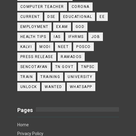
COMPUTER TEACHER
CORONA
CURRENT
DSE
EDUCATIONAL
EE
EMPLOYMENT
EXAM
GOD
HEALTH TIPS
IAS
IFHRMS
JOB
KALVI
MODI
NEET
POSCO
PRESS RELEASE
RAMADOS
SENCOTAYAN
TN GOVT
TNPSC
TRAIN
TRAINING
UNIVERSITY
UNLOCK
WANTED
WHATSAPP
Pages
Home
Privacy Policy