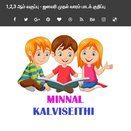
1,2,3 ஆம் வகுப்பு - ஜனவரி முதல் வாரம் பாடக் குறிப்பு
TNSED SCHOOLS APP UPDATED NEW VERSION
4 & 5 ஆம் வகுப்பிற்கான 3 ஆம் பருவ ( 2024 - 2025 ) ஆசிரியர
1,2,3 ஆம் வகுப்பிற்கான 3 ஆம் பருவ ( 2024 - 2025 ) ஆசிரியர
1 முதல் 5 ஆம் வகுப்பு இரண்டாம் பருவத் தொகுத்தறி மதிப்பெண்க
பள்ளிக்கல்வித்துறை - அனைத்து வகை ஆசிரியர் மற்றும் ஆசிரியர்
மணற்கேணி செயலி பயன்பாடு- SMC கூட்டங்கள் - ஒன்றியந்தோறும்
TNPSC - முந்தைய ஆண்டு வினாக்கள் - ஊர்ப் பெயர்களின் மரூஉ
ஓட்டுநர் பணிக்கு விண்ணப்பங்கள் வரவேற்பு ( டிசம்பர் 25 )
இரண்டாம் பருவத்தேர்வு தொகுத்தறி மதிப்பீட்டில் மாணவர்கள் ப