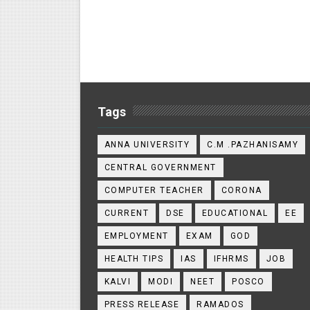
Tags
ANNA UNIVERSITY
C.M .PAZHANISAMY
CENTRAL GOVERNMENT
COMPUTER TEACHER
CORONA
CURRENT
DSE
EDUCATIONAL
EE
EMPLOYMENT
EXAM
GOD
HEALTH TIPS
IAS
IFHRMS
JOB
KALVI
MODI
NEET
POSCO
PRESS RELEASE
RAMADOS