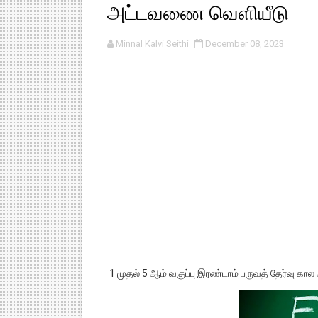
அட்டவணை வெளியீடு
பள்ளி காலை வழிபாட்டுச் செயல்பா
Minnal Kalvi Seithi
December 08, 2023
குழந்தைகள் பாதுகாப்பு அலகில் வ
டிசம்பர் - 2024 துறைத் தேர்வுகள
தொடக்க நிலை மாணவர்களுக்கு த
4,5 ஆம் வகுப்பு - ஜனவரி முதல் வா
1 முதல் 5 ஆம் வகுப்பு இரண்டாம் பருவத் தேர்வு 