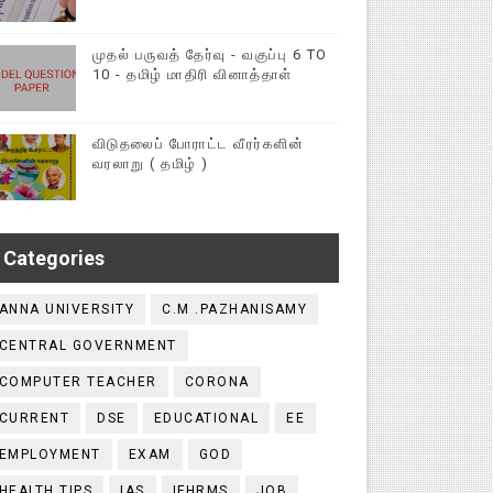
முதல் பருவத் தேர்வு - வகுப்பு 6 TO
10 - தமிழ் மாதிரி வினாத்தாள்
விடுதலைப் போராட்ட வீரர்களின்
வரலாறு ( தமிழ் )
்தல் - வழிகாட்டி நெறிமுறைகள் சார்பு - தொடக்கக் கல்வி இயக்குநர
Categories
ANNA UNIVERSITY
C.M .PAZHANISAMY
CENTRAL GOVERNMENT
COMPUTER TEACHER
CORONA
CURRENT
DSE
EDUCATIONAL
EE
EMPLOYMENT
EXAM
GOD
HEALTH TIPS
IAS
IFHRMS
JOB