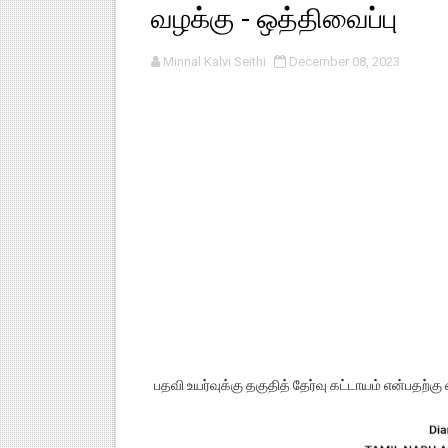
வழக்கு - ஒத்திவைப்பு
1,2,3 ஆம் வகுப்பு - ஜனவரி முதல் 
Minnal Kalvi Seithi
December 08, 2023
TNSED SCHOOLS APP UPDA
4 & 5 ஆம் வகுப்பிற்கான 3 ஆம்
1,2,3 ஆம் வகுப்பிற்கான 3 ஆம்
1 முதல் 5 ஆம் வகுப்பு இரண்டாம
பதவி உயர்வுக்கு தகுதித் தேர்வு கட்டாயம் என்பதற்கு