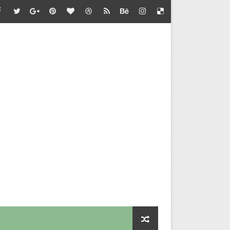
பாடு சார்பு - பள்ளிக்கல்வி இயக்குநர் செயல்முறைகள்
தல் - அறிவுரை வழங்குதல் சார்பு - தொடக்கக் கல்வி இயக்குநர் செ
செய்வதற்கான விளக்கம்
rsion