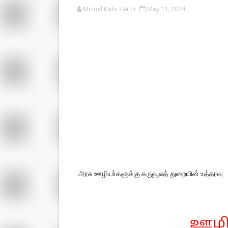
Minnal Kalvi Seithi
May 11, 2024
பள்ளி காலை வழிபாட்டுச் செயல்பா
குழந்தைகள் பாதுகாப்பு அலகில் வ
டிசம்பர் - 2024 துறைத் தேர்வுகள
தொடக்க நிலை மாணவர்களுக்கு த
4,5 ஆம் வகுப்பு - ஜனவரி முதல் வா
அரசு ஊழியா்களுக்கு கருவூலத் துறையின் உத்தரவு