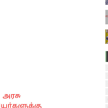
டுகள் - டிசம்பர் 17
ேலை வாய்ப்பு ( டிச 18 )
ுக்கான தேர்வுக்கூட நுழைவுச்சீட்டு வெளியீடு!
மிழ் படித்துப் பழக 200 எளிமையான தமிழ் வாக்கியங்கள்
ரம் பாடக் குறிப்பு