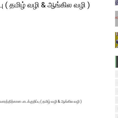
பு ( தமிழ் வழி & ஆங்கில வழி )
டுகள் - டிசம்பர் 17
ேலை வாய்ப்பு ( டிச 18 )
ுக்கான தேர்வுக்கூட நுழைவுச்சீட்டு வெளியீடு!
மிழ் படித்துப் பழக 200 எளிமையான தமிழ் வாக்கியங்கள்
ரம் பாடக் குறிப்பு
 வாரத்திற்கான பாடக்குறிப்பு ( தமிழ் வழி & ஆங்கில வழி )