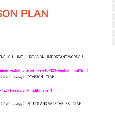
ENGLISH - UNIT 1 - REVISION - IMPORTANT WORDS &
0/ennum-ezhuthum-term-2-std-123-english.html?m=1
 ஆங்கிலம் - அலகு 1 - REVISION - TLM*
2-123-1-revision-tlm.html?m=1
3 - ஆங்கிலம் - அலகு 2 - FRUITS AND VEGETABLES - TLM*