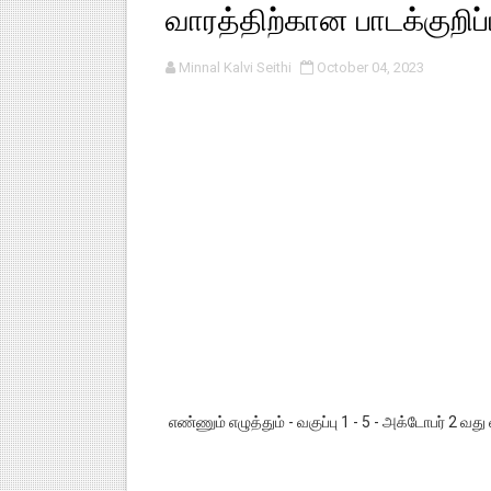
வாரத்திற்கான பாடக்குறிப்
பள்ளி காலை வழிபாட்டுச் செயல்பா
Minnal Kalvi Seithi
October 04, 2023
குழந்தைகள் பாதுகாப்பு அலகில் வ
டிசம்பர் - 2024 துறைத் தேர்வுகள
தொடக்க நிலை மாணவர்களுக்கு த
4,5 ஆம் வகுப்பு - ஜனவரி முதல் வா
எண்ணும் எழுத்தும் - வகுப்பு 1 - 5 - அக்டோபர் 2 வது